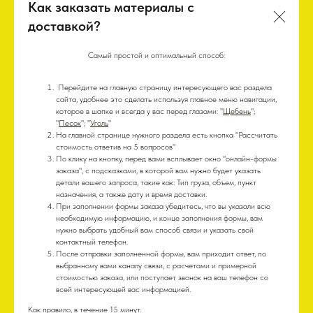
Как заказать материалы с
доставкой?
Самый простой и оптимальный способ:
Перейдите на главную страницу интересующего вас раздела
сайта, удобнее это сделать используя главное меню навигации,
которое в шапке и всегда у вас перед глазами: "
Щебень
";
"
Песок
"; "
Уголь
"
На главной странице нужного раздела есть кнопка "Рассчитать
стоимость ответив на 5 вопросов"
По клику на кнопку, перед вами всплывает окно "онлайн-формы
заказа", с подсказками, в которой вам нужно будет указать
детали вашего запроса, такие как: Тип груза, объем, пункт
назначения, а также дату и время доставки.
При заполнении формы заказа убедитесь, что вы указали всю
необходимую информацию, и конце заполнения формы, вам
нужно выбрать удобный вам способ связи и указать свой
контактный телефон.
После отправки заполненной формы, вам приходит ответ, по
выбранному вами каналу связи, с расчетами и примерной
стоимостью заказа, или поступает звонок на ваш телефон со
всей интересующей вас информацией.
Как правило, в течение 15 минут.