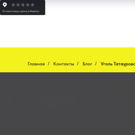
Главная
Контакты
Блог
Уголь Татауров
/
/
/