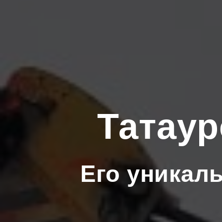
Татаур
Его уникал