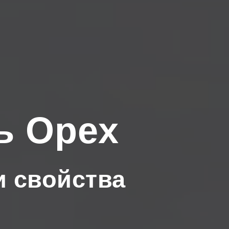
ь Орех
и свойства