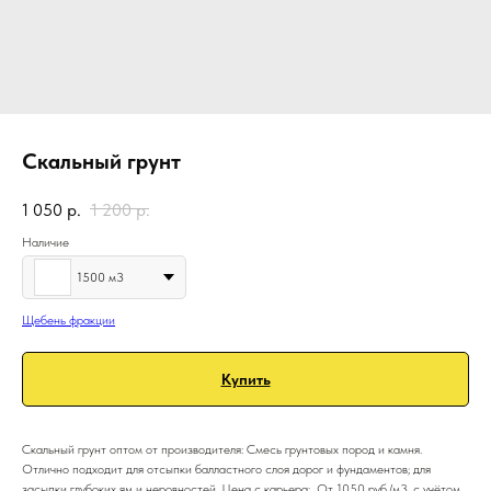
Скальный грунт
1 050
р.
1 200
р.
Наличие
1500 м3
Щебень фракции
Купить
Скальный грунт оптом от производителя: Смесь грунтовых пород и камня.
Отлично подходит для отсыпки балластного слоя дорог и фундаментов; для
засыпки глубоких ям и неровностей. Цена с карьера: От 1050 руб./м3. с учётом