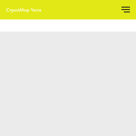
СтройМир Чита